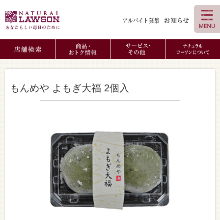
もんめや よもぎ大福 2個入