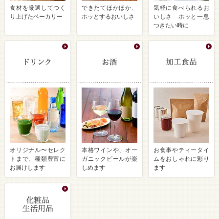
食材を厳選してつく
できたてほかほか、
気軽に食べられるお
り上げたベーカリー
ホッとするおいしさ
いしさ ホッと一息
つきたい時に
オリジナル〜セレク
本格ワインや、オー
お食事やティータイ
トまで、種類豊富に
ガニックビールが楽
ムをおしゃれに彩り
お届けします
しめます
ます