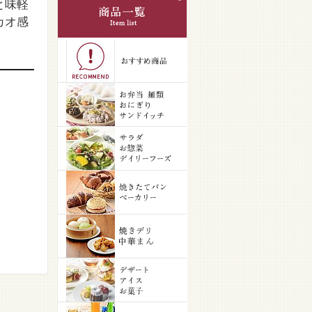
と味軽
カオ感