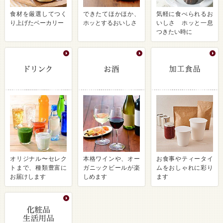
食材を厳選してつく
できたてほかほか、
気軽に食べられるお
り上げたベーカリー
ホッとするおいしさ
いしさ ホッと一息
つきたい時に
オリジナル〜セレク
本格ワインや、オー
お食事やティータイ
トまで、種類豊富に
ガニックビールが楽
ムをおしゃれに彩り
お届けします
しめます
ます