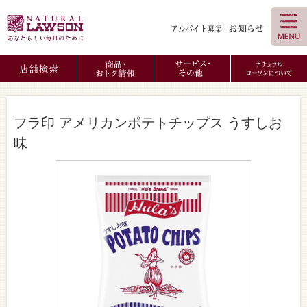
フラ印 アメリカンポテトチップス うすしお
味