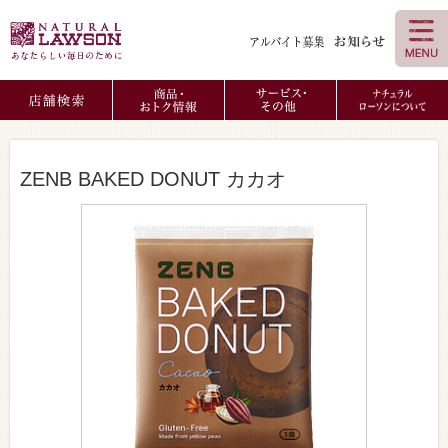
ZENB BAKED DONUT カカオ