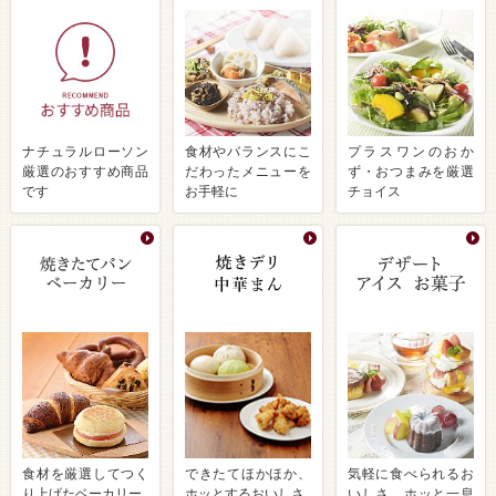
ナチュラルローソン
食材やバランスにこ
プラスワンのおか
厳選のおすすめ商品
だわったメニューを
ず・おつまみを厳選
です
お手軽に
チョイス
食材を厳選してつく
できたてほかほか、
気軽に食べられるお
り上げたベーカリー
ホッとするおいしさ
いしさ ホッと一息