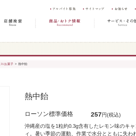
ス/お菓子
>
熱中飴
熱中飴
ローソン標準価格
257
円(税込)
沖縄産の塩を1粒約0.3g含有したレモン味のキャ
ィ。暑い季節の運動、作業で水分とともに失わ